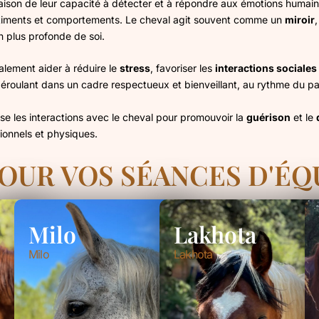
raison de leur capacité à détecter et à répondre aux émotions humain
 sentiments et comportements. Le cheval agit souvent comme un
miroir
 plus profonde de soi.
alement aider à réduire le
stress
, favoriser les
interactions sociales
roulant dans un cadre respectueux et bienveillant, au rythme du pa
ise les interactions avec le cheval pour promouvoir la
guérison
et le
ionnels et physiques.
UR VOS SÉANCES D'ÉQ
Milo
Lakhota
Milo
Lakhota