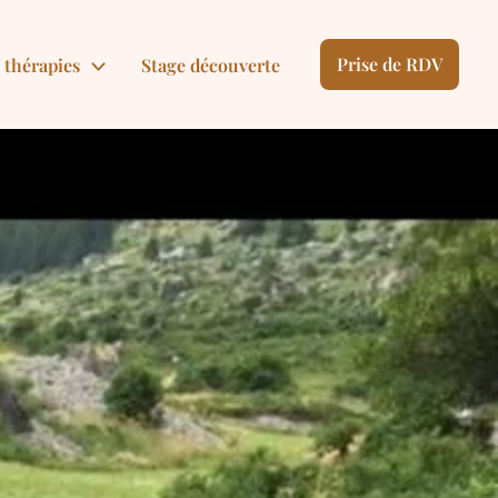
Prise de RDV
 thérapies
Stage découverte