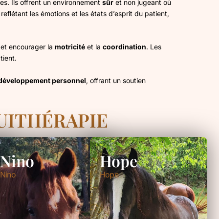
es. Ils offrent un environnement
sûr
et non jugeant où
, reflétant les émotions et les états d’esprit du patient,
et encourager la
motricité
et la
coordination
. Les
tient.
développement personnel
, offrant un soutien
UITHÉRAPIE
Nino
Hope
Nino
Hope