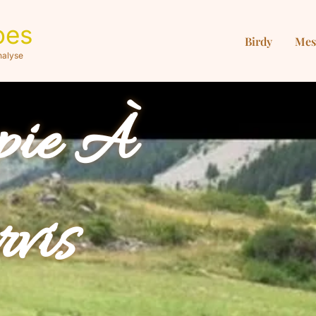
oes
Birdy
Mes
nalyse
pie À
vis