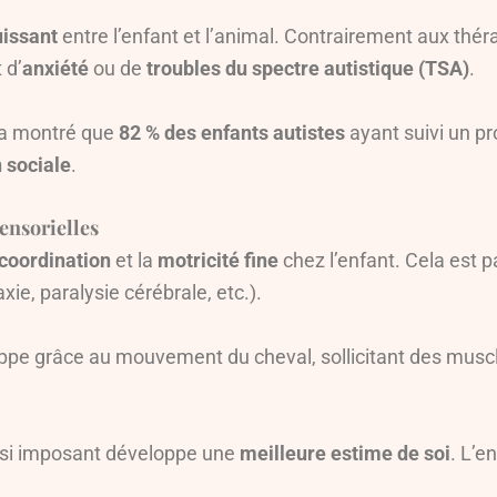
uissant
entre l’enfant et l’animal. Contrairement aux théra
 d’
anxiété
ou de
troubles du spectre autistique (TSA)
.
a montré que
82 % des enfants autistes
ayant suivi un p
n sociale
.
ensorielles
coordination
et la
motricité fine
chez l’enfant. Cela est 
xie, paralysie cérébrale, etc.).
pe grâce au mouvement du cheval, sollicitant des muscle
ussi imposant développe une
meilleure estime de soi
. L’e