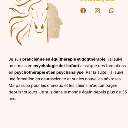
F
I
W
a
n
h
c
s
a
e
t
t
b
a
s
o
g
a
o
r
p
k
a
p
m
Je suis
praticienne en équithérapie et dogthérapie
, j’ai suivi
un cursus en
psychologie de l’enfant
ainsi que des formations
en
psychothérapie et en psychanalyse
. Par la suite, j’ai suivi
une formation en neuroscience et sur les nouvelles névroses.
Ma passion pour les chevaux et les chiens m’accompagne
depuis toujours. Je suis dans le monde équin depuis plus de 35
ans.