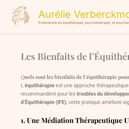
Aller
Aurélie Verberckm
au
contenu
Praticienne en équithérapie, psychothérapie, et psycha
Les Bienfaits de l’Équith
Q
uels sont les bienfaits de l’équithérapie pour
L’
équithérapie
est une approche thérapeutique qu
recommandent pour les
troubles du développ
d’Équithérapie (IFE)
, cette pratique améliore si
1. Une Médiation Thérapeutique 