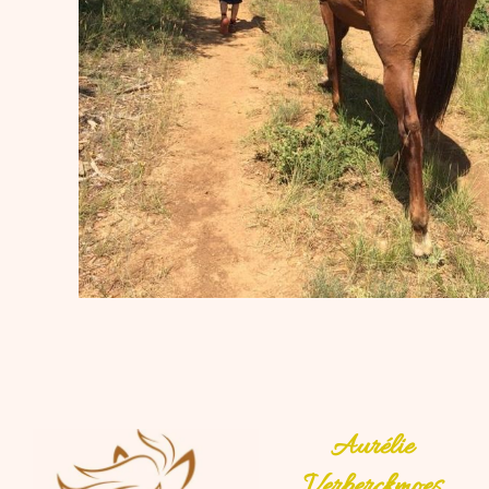
Aurélie
Verberckmoes