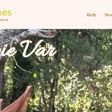
oes
Birdy
Mes
nalyse
ie Var