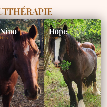
UITHÉRAPIE
Nino
Hope
Nino
Hope