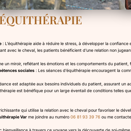
'ÉQUITHÉRAPIE
e
: L’équithérapie aide à réduire le stress, à développer la confiance 
sant avec le cheval, les patients bénéficient d’une relation non jugea
un miroir, reflétant les émotions et les comportements du patient, fac
étences sociales
: Les séances d’équithérapie encouragent la commu
ance est adaptée aux besoins individuels du patient, assurant un 
thérapie est bénéfique pour un large éventail de conditions telles que
ichissante qui utilise la relation avec le cheval pour favoriser le dé
ithérapie Var
me joindre au numéro
06 81 93 39 76
ou me contacter
ec bienveillance à travers ce voyage vers la découverte de soi-mêm