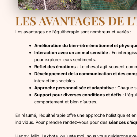
LES AVANTAGES DE L
Les avantages de l’équithérapie sont nombreux et variés :
Amélioration du bien-être émotionnel et physiqu
Interaction avec un animal sensible
: En interagis
pour explorer leurs sentiments.
Reflet des émotions
: Le cheval agit souvent comme 
Développement de la communication et des comp
interactions sociales.
Approche personnalisée et adaptative
: Chaque sé
Support pour diverses conditions et défis
: L’équi
comportement et bien d’autres.
En résumé, l’équithérapie offre une approche holistique et enr
individus. Pour prendre rendez-vous pour des
séances d’équ
Happy, Milo, Lakhota, ou juste moi, nous vous guiderons av