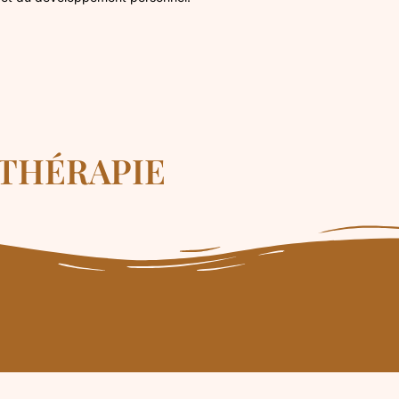
ITHÉRAPIE
soin d'une Equithérapie