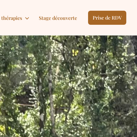
Prise de RDV
 thérapies
Stage découverte