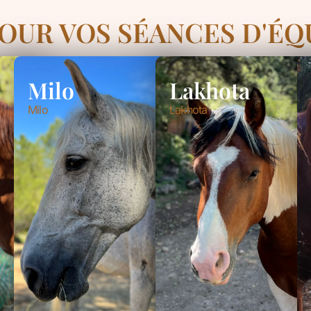
UR VOS SÉANCES D'ÉQ
Milo
Lakhota
Milo
Lakhota